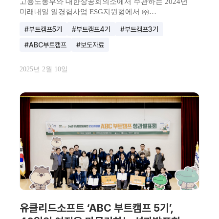
고용노동부와 대한상공회의소에서 주관하는 2024년
미래내일 일경험사업 ESG지원형에서 ㈜
유클리드소프트의 ABC 부트캠...
#부트캠프5기
#부트캠프4기
#부트캠프3기
#ABC부트캠프
#보도자료
2025년 2월 10일
유클리드소프트 ‘ABC 부트캠프 5기’,