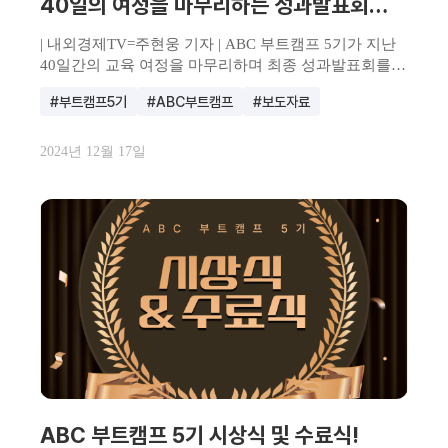
40일의 여정을 마무리하는 성과발표회
성료
| 내외경제TV=주현웅 기자 | ABC 부트캠프 5기가 지난
40일간의 교육 여정을 마무리하며 최종 성과발표회를
성공...
#부트캠프5기
#ABC부트캠프
#보도자료
2024년 12월 17일
ABC 부트캠프 5기 시상식 및 수료식!