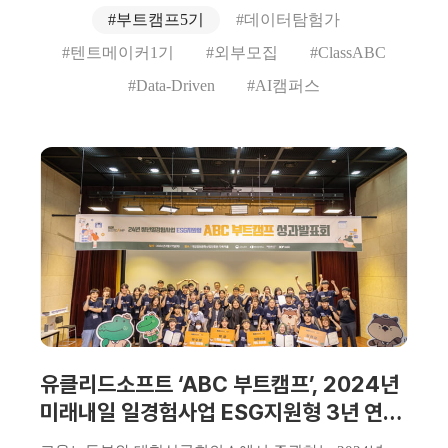
#부트캠프5기
#데이터탐험가
#텐트메이커1기
#외부모집
#ClassABC
#Data-Driven
#AI캠퍼스
유클리드소프트 ‘ABC 부트캠프’, 2024년
미래내일 일경험사업 ESG지원형 3년 연속
우수 프로그램 선정