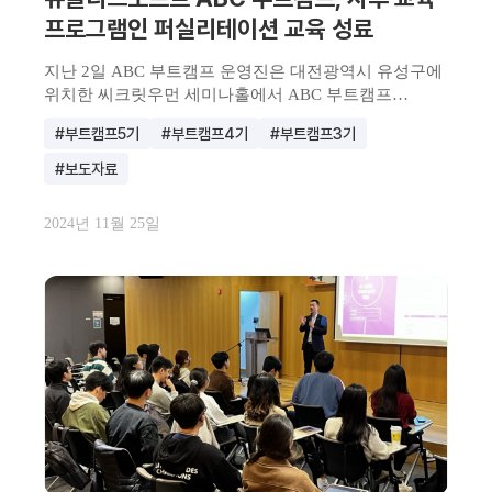
프로그램인 퍼실리테이션 교육 성료
​지난 2일 ABC 부트캠프 운영진은 대전광역시 유성구에
위치한 씨크릿우먼 세미나홀에서 ABC 부트캠프
3기부터 5기...
#부트캠프5기
#부트캠프4기
#부트캠프3기
#보도자료
2024년 11월 25일