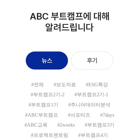
ABC 부트캠프에 대해
알려드립니다
뉴스
후기
#전체
#보도자료
#ESG특강
#부트캠프2기-2
#부트캠프2기-1
#부트캠프1기
#주니어데이터분석
#ABC부트캠프
#서포터즈
#7days
#ABC교육
#2weeks
#부트캠프3기
#프로젝트멘토링
#부트캠프4기