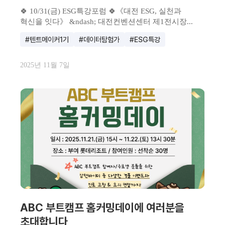
🍀 10/31(금) ESG특강포럼 🍀《대전 ESG, 실천과
혁신을 잇다》 &ndash; 대전컨벤션센터 제1전시장...
#텐트메이커1기
#데이터탐험가
#ESG특강
2025년 11월 7일
ABC 부트캠프 홈커밍데이에 여러분을
초대합니다