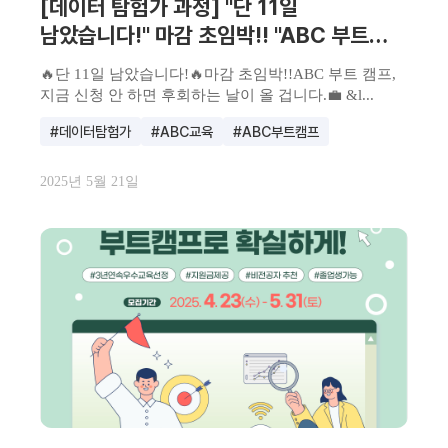
[데이터 탐험가 과정] "단 11일
남았습니다!" 마감 초임박!! "ABC 부트
캠프, 지금 신청 안 하면 후회하는 날이 올
🔥단 11일 남았습니다!🔥마감 초임박!!ABC 부트 캠프,
겁니다."
지금 신청 안 하면 후회하는 날이 올 겁니다.💼 &l...
#데이터탐험가
#ABC교육
#ABC부트캠프
2025년 5월 21일