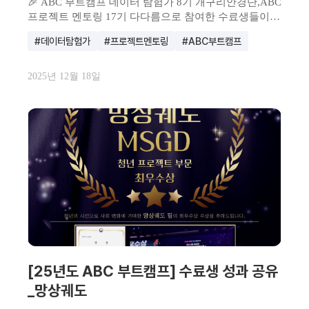
🎉 ABC 부트캠프 데이터 탐험가 8기 개구리안경단,ABC
프로젝트 멘토링 17기 다다름으로 참여한 수료생들이
수...
#데이터탐험가
#프로젝트멘토링
#ABC부트캠프
2025년 12월 18일
[25년도 ABC 부트캠프] 수료생 성과 공유
_망상궤도