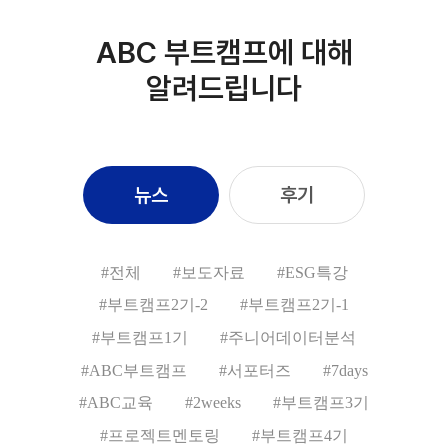
ABC 부트캠프에 대해
알려드립니다
뉴스
후기
#전체
#보도자료
#ESG특강
#부트캠프2기-2
#부트캠프2기-1
#부트캠프1기
#주니어데이터분석
#ABC부트캠프
#서포터즈
#7days
#ABC교육
#2weeks
#부트캠프3기
#프로젝트멘토링
#부트캠프4기