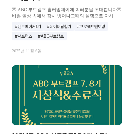
💌 ABC 부트캠프 홈커밍데이에 여러분을 초대합니다💌
바쁜 일상 속에서 잠시 벗어나그때의 설렘으로 다시
모이는...
#텐트메이커1기
#데이터탐험가
#프로젝트멘토링
#서포터즈
#ABC부트캠프
2025년 11월 6일