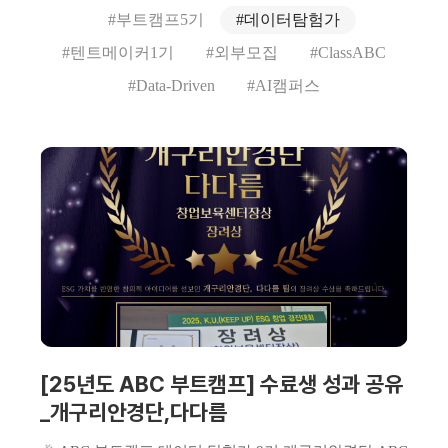
#부트캠프5기
#데이터탐험가
#텐트메이커1기
#외부모집
#ClassABC
#Data-Driven
#AI캠퍼스
[25년도 ABC 부트캠프] 수료생 성과 공유
_개구리안경단,다다름